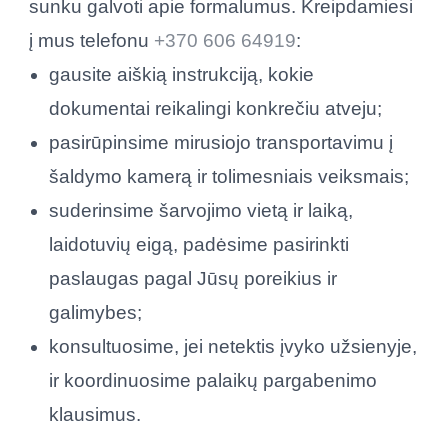
sunku galvoti apie formalumus. Kreipdamiesi
į mus telefonu
+370 606 64919
:
gausite aiškią instrukciją, kokie
dokumentai reikalingi konkrečiu atveju;
pasirūpinsime mirusiojo transportavimu į
šaldymo kamerą ir tolimesniais veiksmais;
suderinsime šarvojimo vietą ir laiką,
laidotuvių eigą, padėsime pasirinkti
paslaugas pagal Jūsų poreikius ir
galimybes;
konsultuosime, jei netektis įvyko užsienyje,
ir koordinuosime palaikų pargabenimo
klausimus.