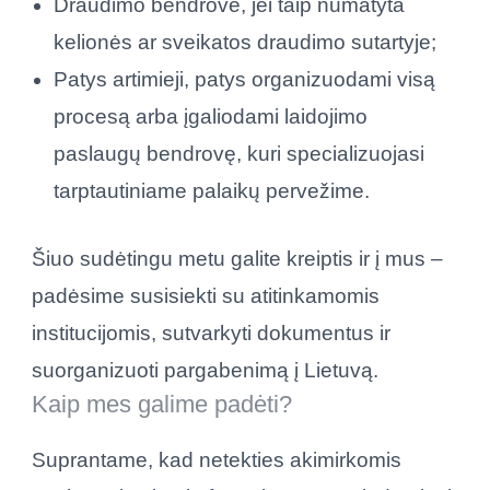
Draudimo bendrovė, jei taip numatyta
kelionės ar sveikatos draudimo sutartyje;
Patys artimieji, patys organizuodami visą
procesą arba įgaliodami laidojimo
paslaugų bendrovę, kuri specializuojasi
tarptautiniame palaikų pervežime.
Šiuo sudėtingu metu galite kreiptis ir į mus –
padėsime susisiekti su atitinkamomis
institucijomis, sutvarkyti dokumentus ir
suorganizuoti pargabenimą į Lietuvą.
Kaip mes galime padėti?
Suprantame, kad netekties akimirkomis