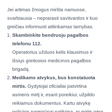
Jei artimas žmogus miršta namuose,
svarbiausia – neprarasti savitvardos ir kuo
greičiau informuoti atitinkamas tarnybas.
Skambinkite bendruoju pagalbos
telefonu 112.
Operatorius užduos kelis klausimus ir
išsiųs greitosios medicinos pagalbos
brigadą.
Medikams atvykus, bus konstatuota
mirtis.
Gydytojai oficialiai patvirtina
asmens mirtį ir, esant poreikiui, užpildo
reikiamus dokumentus. Kartu atvykę
policijos pareigūnai patikrina, ar mirtis nėra