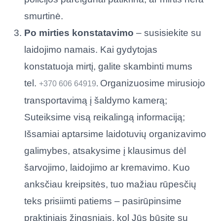
smurtinė.
Po mirties konstatavimo
– susisiekite su
laidojimo namais. Kai gydytojas
konstatuoja mirtį, galite skambinti mums
tel.
Organizuosime mirusiojo
+370 606 64919
.
transportavimą į šaldymo kamerą;
Suteiksime visą reikalingą informaciją;
Išsamiai aptarsime laidotuvių organizavimo
galimybes, atsakysime į klausimus dėl
šarvojimo, laidojimo ar kremavimo. Kuo
anksčiau kreipsitės, tuo mažiau rūpesčių
teks prisiimti patiems – pasirūpinsime
praktiniais žingsniais, kol Jūs būsite su