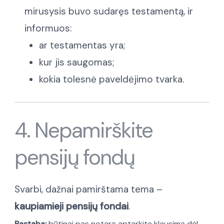
mirusysis buvo sudaręs testamentą, ir
informuos:
ar testamentas yra;
kur jis saugomas;
kokia tolesnė paveldėjimo tvarka.
4. Nepamirškite
pensijų fondų
Svarbi, dažnai pamirštama tema –
kaupiamieji pensijų fondai
.
Pastaba:
būtinai pas notarą aptarkite klausimą dėl