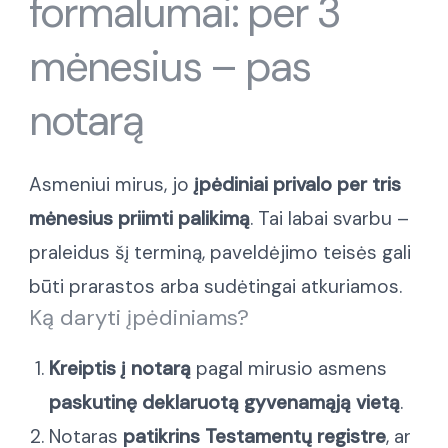
formalumai: per 3
mėnesius – pas
notarą
Asmeniui mirus, jo
įpėdiniai privalo per tris
mėnesius priimti palikimą
. Tai labai svarbu –
praleidus šį terminą, paveldėjimo teisės gali
būti prarastos arba sudėtingai atkuriamos.
Ką daryti įpėdiniams?
Kreiptis į notarą
pagal mirusio asmens
paskutinę deklaruotą gyvenamąją vietą
.
Notaras
patikrins Testamentų registre
, ar