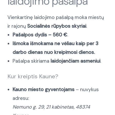
laidojimo pašalpa
Vienkartinę laidojimo pašalpą moka miestų
ir rajonų
Socialinės rūpybos skyriai
.
Pašalpos dydis – 560 €
.
Išmoka išmokama ne vėliau kaip per 3
darbo dienas nuo kreipimosi dienos.
Pašalpa skiriama
laidojančiam asmeniui
.
Kur kreiptis Kaune?
Kauno miesto gyventojams
– nuvykus
adresu:
Nemuno g. 29, 21 kabinetas, 48374