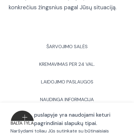
konkrečius žingsnius pagal Jūsų situaciją.
ŠARVOJIMO SALĖS
KREMAVIMAS PER 24 VAL.
LAIDOJIMO PASLAUGOS
NAUDINGA INFORMACIJA
puslapyje yra naudojami keturi
APIE MUS
pagrindiniai slapukų tipai.
Naršydami toliau Jūs sutinkate su būtinaisiais